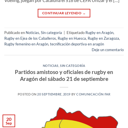
Vueling, juegan por Cataluña el S18 de CEFA Unizar y el […]
CONTINUAR LEYENDO
→
Publicado en
Noticias
,
Sin categoría
|
Etiquetado
Rugby en Aragón
,
Rugby en Ejea de los Caballeros
,
Rugby en Huesca
,
Rugby en Zaragoza
,
Rugby femenino en Aragón
,
tecnificación deportiva en aragón
Deje un comentario
NOTICIAS
,
SIN CATEGORÍA
Partidos amistoso y oficiales de rugby en
Aragón del sábado 21 de septiembre
POSTED ON
20 SEPTIEMBRE, 2019
BY
COMUNICACIÓN FAR
20
Sep