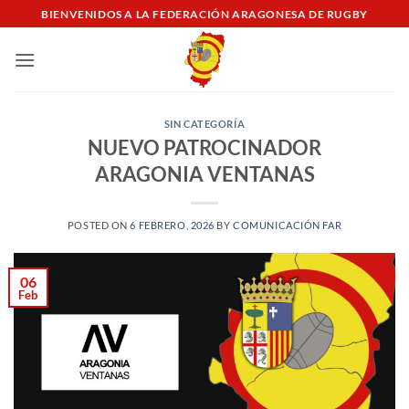
Saltar
BIENVENIDOS A LA FEDERACIÓN ARAGONESA DE RUGBY
al
contenido
SIN CATEGORÍA
NUEVO PATROCINADOR
ARAGONIA VENTANAS
POSTED ON
6 FEBRERO, 2026
BY
COMUNICACIÓN FAR
06
Feb