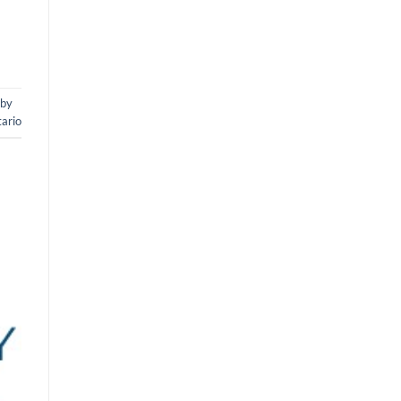
by
ario