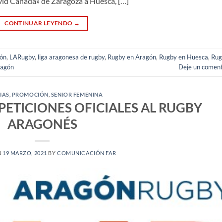
vid Cañada» de Zaragoza a Huesca, […]
CONTINUAR LEYENDO
→
gón
,
LARugby
,
liga aragonesa de rugby
,
Rugby en Aragón
,
Rugby en Huesca
,
Rug
ragón
Deje un coment
IAS
,
PROMOCIÓN
,
SENIOR FEMENINA
ETICIONES OFICIALES AL RUGBY
ARAGONÉS
N
19 MARZO, 2021
BY
COMUNICACIÓN FAR