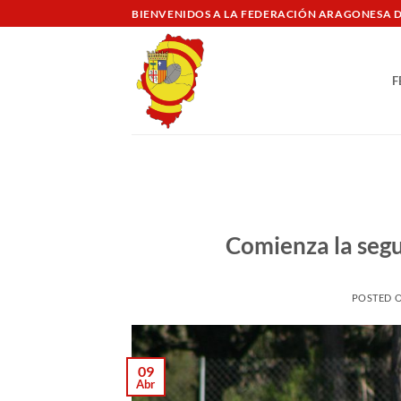
Saltar
BIENVENIDOS A LA FEDERACIÓN ARAGONESA 
al
contenido
F
Comienza la segu
POSTED 
09
Abr