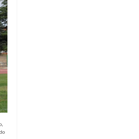
o,
ido