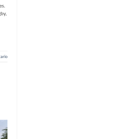
es.
by,
ario