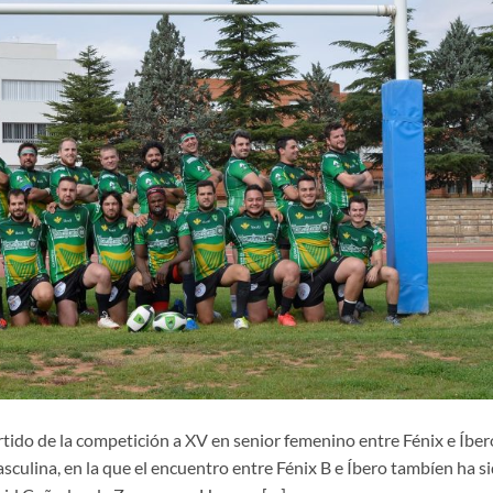
rtido de la competición a XV en senior femenino entre Fénix e Íber
asculina, en la que el encuentro entre Fénix B e Íbero tambíen ha s