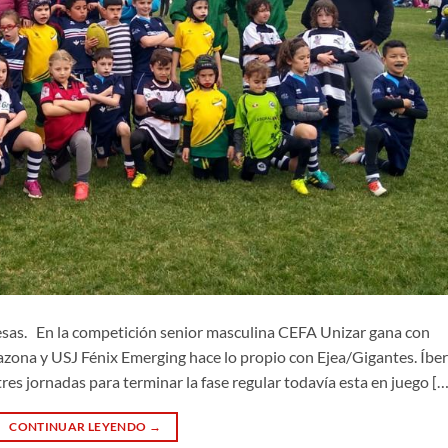
esas. En la competición senior masculina CEFA Unizar gana con
razona y USJ Fénix Emerging hace lo propio con Ejea/Gigantes. Íbe
 tres jornadas para terminar la fase regular todavía esta en juego […
CONTINUAR LEYENDO
→