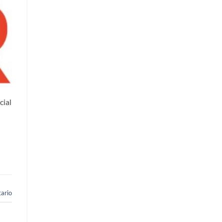
cial
ario