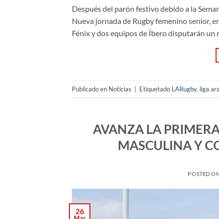
Después del parón festivo debido a la Semana
Nueva jornada de Rugby femenino senior, e
Fénix y dos equipos de Íbero disputarán un n
Publicado en
Noticias
|
Etiquetado
LARugby
,
liga a
AVANZA LA PRIMERA
MASCULINA Y CO
POSTED O
26
Mar