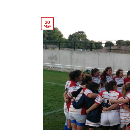
20
May