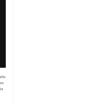
 año
los
ta