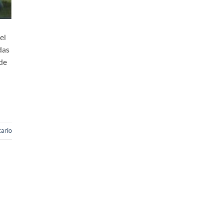
el
das
 de
ario