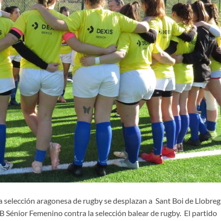
la selección aragonesa de rugby se desplazan a Sant Boi de Llobreg
 B Sénior Femenino contra la selección balear de rugby. El partido