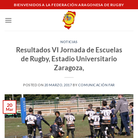
Saltar
BIENVENIDOS A LA FEDERACIÓN ARAGONESA DE RUGBY
al
contenido
NOTICIAS
Resultados VI Jornada de Escuelas
de Rugby, Estadio Universitario
Zaragoza,
POSTED ON
20 MARZO, 2017
BY
COMUNICACIÓN FAR
20
Mar