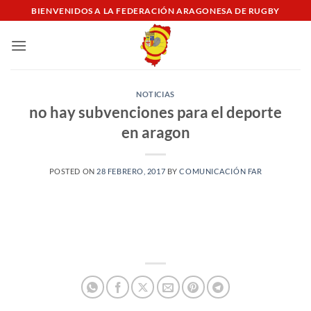
Saltar
BIENVENIDOS A LA FEDERACIÓN ARAGONESA DE RUGBY
al
contenido
NOTICIAS
no hay subvenciones para el deporte
en aragon
POSTED ON
28 FEBRERO, 2017
BY
COMUNICACIÓN FAR