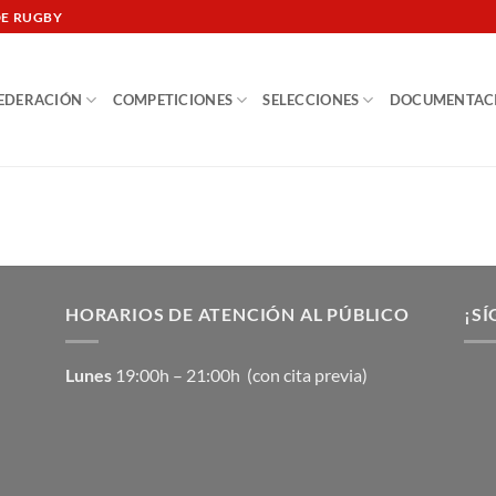
DE RUGBY
EDERACIÓN
COMPETICIONES
SELECCIONES
DOCUMENTAC
HORARIOS DE ATENCIÓN AL PÚBLICO
¡SÍ
Lunes
19:00h – 21:00h (con cita previa)