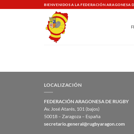
Saltar
BIENVENIDOS A LA FEDERACIÓN ARAGONESA 
al
contenido
F
LOCALIZACIÓN
FEDERACIÓN ARAGONESA DE RUGBY
Av. José Atarés, 101 (bajos)
50018 – Zaragoza – España
secretario.general@rugbyaragon.com